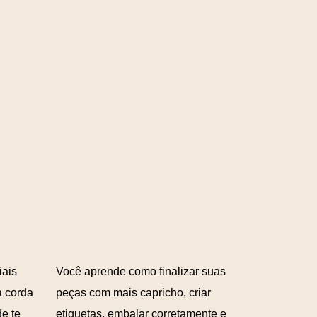
iais
Você aprende como finalizar suas
a corda
peças com mais capricho, criar
de te
etiquetas, embalar corretamente e