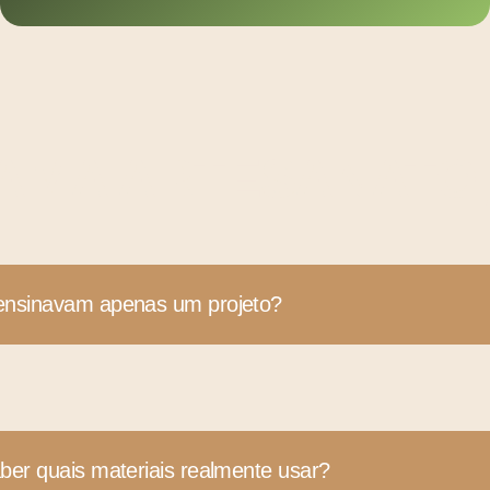
AMA ARTESANATO, 
ensinavam apenas um projeto?
ber quais materiais realmente usar?