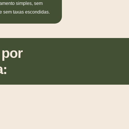
amento simples, sem
e sem taxas escondidas.
 por
a: